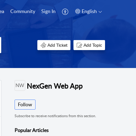
ea
Community
Sign In
English
Add Ticket
Add Topic
NexGen Web App
NW
Follow
Subscribe to receive notifications from this section.
Popular
Articles