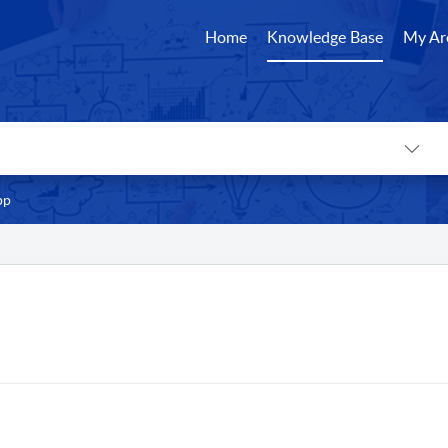
Home
Knowledge Base
My Ar
pp