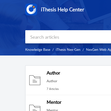
iThesis Help Center
Knowledge Base
iThesis Nex-Gen
NexGen Web A
Author
Author
7 Articles
Mentor
Mentor